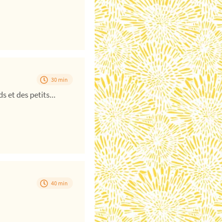
30 min
 et des petits...
40 min