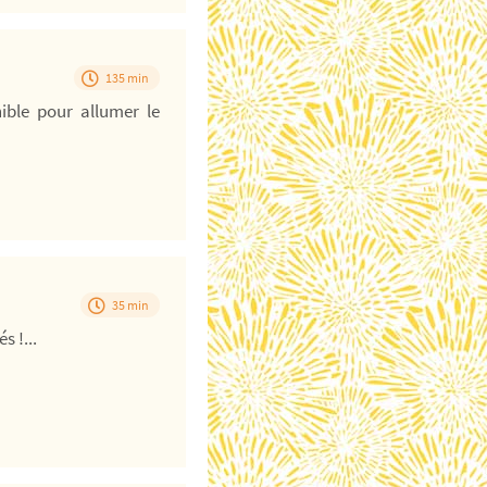
135 min
ible pour allumer le
35 min
 !...