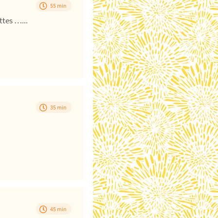
55 min
ttes …...
35 min
45 min