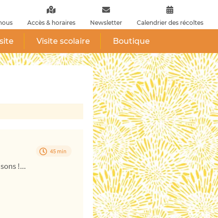
nous
Accès & horaires
Newsletter
Calendrier des récoltes
site
Visite scolaire
Boutique
45 min
ons !...