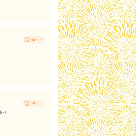
60 min
50 min
 !...