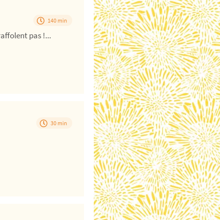
140 min
ffolent pas !...
30 min