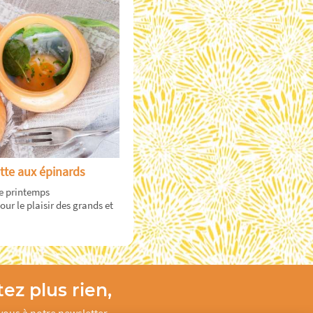
tte aux épinards
e printemps
ur le plaisir des grands et
ez plus rien,