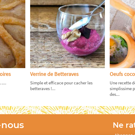
oires
Verrine de Betteraves
Oeufs coco
…...
Simple et efficace pour cacher les
Une recette d
betteraves !...
simplissime po
des...
-nous
Ne rat