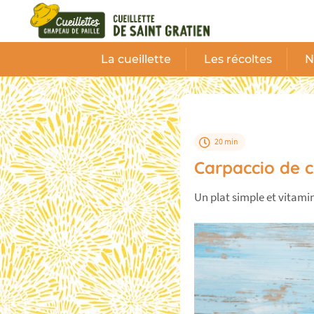
Panneau de gestion des cookies
La cueillette
Les récoltes
N
20 min
Carpaccio de 
Un plat simple et vitami