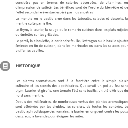
considère pas en termes de calories absorbées, de vitamines, ou
d'impression de satiété. Les bénéfices sont de l'ordre du bien-être et de
l'effet secondaire éventuel espéré par nos ancêtres :
La menthe ou le basilic crue dans les taboulés, salades et desserts, la
menthe cuite par le thé,
Le thym, le laurier, la sauge ou le romarin cuisinés dans les plats mijotés
ou émiettés sur les grillades,
Le persil, la ciboulette, la coriandre feuille, l’estragon ou le basilic ajoutés
émincés en fin de cuisson, dans les marinades ou dans les salades pour
bluffer les papilles.
HISTORIQUE
Les plantes aromatiques sont à la frontière entre le simple plaisir
culinaire et les secrets des apothicaires. Que serait un pot au feu sans
thym, Laurier et girofle, une tomate l'été sans basilic, un thé d'Afrique du
nord sans menthe.
Depuis des millénaires, de nombreuses vertus des plantes aromatiques
sont célébrées par les druides, les sorciers, de toutes les contrées. Le
basilic aphrodisiaque des romains, le laurier en onguent contre les poux
des grecs, la lavande pour éloigner les mites.