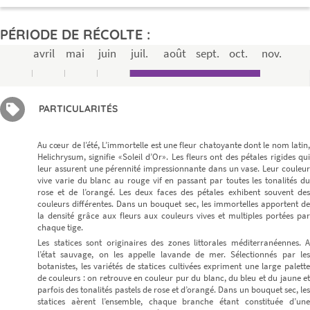
PÉRIODE DE RÉCOLTE :
avril
mai
juin
juil.
août
sept.
oct.
nov.
PARTICULARITÉS
Au cœur de l’été, L’immortelle est une fleur chatoyante dont le nom latin,
Helichrysum, signifie «Soleil d’Or». Les fleurs ont des pétales rigides qui
leur assurent une pérennité impressionnante dans un vase. Leur couleur
vive varie du blanc au rouge vif en passant par toutes les tonalités du
rose et de l’orangé. Les deux faces des pétales exhibent souvent des
couleurs différentes. Dans un bouquet sec, les immortelles apportent de
la densité grâce aux fleurs aux couleurs vives et multiples portées par
chaque tige.
Les statices sont originaires des zones littorales méditerranéennes. A
l’état sauvage, on les appelle lavande de mer. Sélectionnés par les
botanistes, les variétés de statices cultivées expriment une large palette
de couleurs : on retrouve en couleur pur du blanc, du bleu et du jaune et
parfois des tonalités pastels de rose et d’orangé. Dans un bouquet sec, les
statices aèrent l’ensemble, chaque branche étant constituée d’une