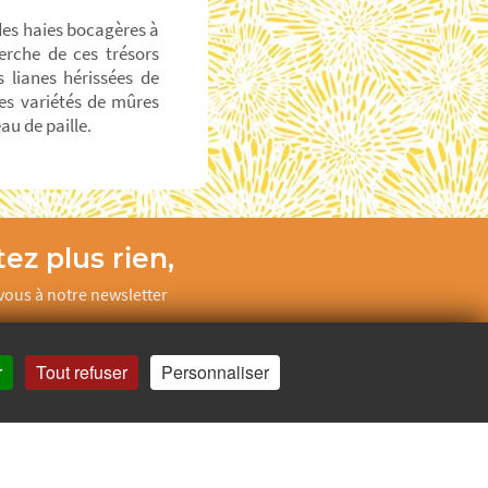
 des haies bocagères à
erche de ces trésors
 lianes hérissées de
des variétés de mûres
au de paille.
ez plus rien,
ous à notre newsletter
Je m’inscris
r
Tout refuser
Personnaliser
uger.fr