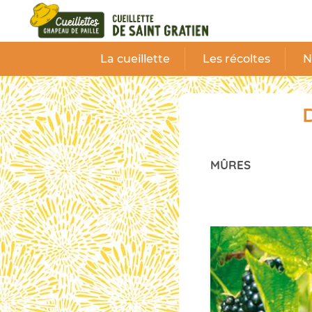
Panneau de gestion des cookies
La cueillette
Les récoltes
N
D
MÛRES