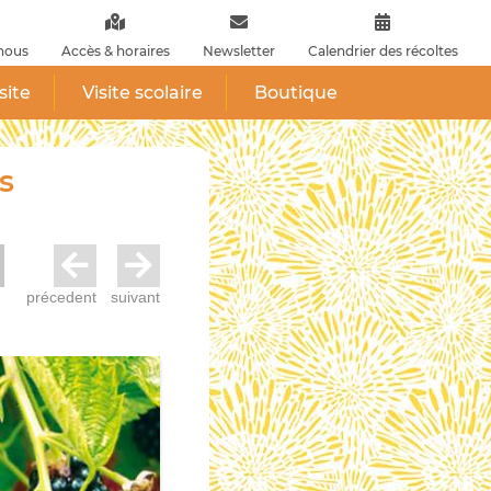
nous
Accès & horaires
Newsletter
Calendrier des récoltes
site
Visite scolaire
Boutique
s
précedent
suivant