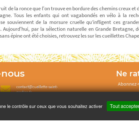
 fruit de la ronce que l'on trouve en bordure des chemins creux et
gne. Tous les enfants qui ont vagabondés en vélo à la rech
e souviennent de la morsure cruelle qu’infligent ces grandes
. Aujourd'hui, par la sélection naturelle en Grande Bretagne, 
sans épine ont été choisies, retrouvez les sur les cueillettes Chape
-nous
Ne rat
Abonnez-v
contact@cueillette-saint-
gratien.fr
Tout accepte
nne le contrôle sur ceux que vous souhaitez activer
re santé, mangez au moins cinq fruits et légumes par jour.
www.mangerbo