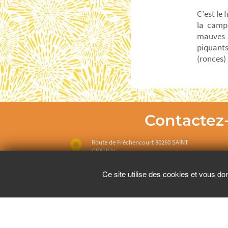
C'est le
la campa
mauves s
piquants
(ronces) 
Contactez
Route de Fréchencourt 80260 SAINT
GRATIEN
Ce site utilise des cookies et vous do
06 09 44 34 31
Pour vot