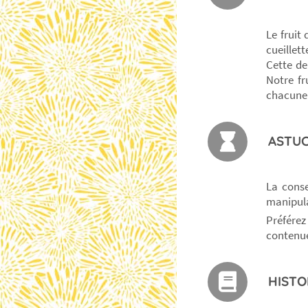
Le fruit
cueillet
Cette de
Notre fr
chacune
ASTUC
La conse
manipula
Préfére
contenue
HISTO