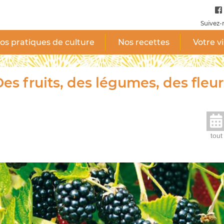
Suivez-
os pratiques de culture
Nos recettes
Votre vi
es fruits, des légumes, des fleur
tout