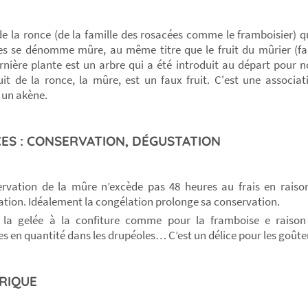
 de la ronce (de la famille des rosacées comme le framboisier) qu
tes se dénomme mûre, au même titre que le fruit du mûrier (fa
rnière plante est un arbre qui a été introduit au départ pour nou
uit de la ronce, la mûre, est un faux fruit. C'est une associa
 un akène.
ES : CONSERVATION, DÉGUSTATION
rvation de la mûre n’excède pas 48 heures au frais en raison 
tion. Idéalement la congélation prolonge sa conservation.
z la gelée à la confiture comme pour la framboise e raison 
s en quantité dans les drupéoles… C’est un délice pour les goût
RIQUE