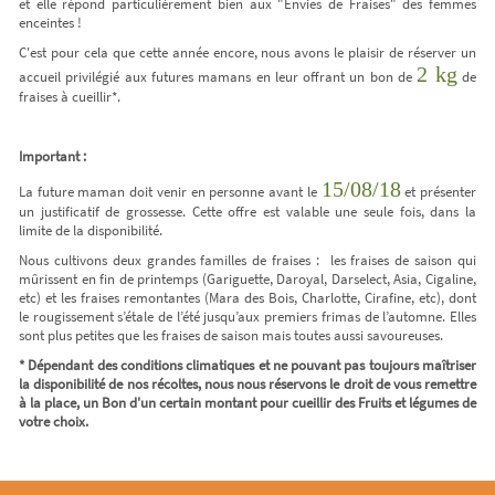
et elle répond particulièrement bien aux "Envies de Fraises" des femmes
enceintes !
C'est pour cela que cette année encore, nous avons le plaisir de réserver un
2 kg
accueil privilégié aux futures mamans en leur offrant un bon de
de
fraises à cueillir*.
Important :
15/08/18
La future maman doit venir en personne avant le
et présenter
un justificatif de grossesse. Cette offre est valable une seule fois, dans la
limite de la disponibilité.
Nous cultivons deux grandes familles de fraises : les fraises de saison qui
mûrissent en fin de printemps (Gariguette, Daroyal, Darselect, Asia, Cigaline,
etc) et les fraises remontantes (Mara des Bois, Charlotte, Cirafine, etc), dont
le rougissement s’étale de l’été jusqu’aux premiers frimas de l’automne. Elles
sont plus petites que les fraises de saison mais toutes aussi savoureuses.
* Dépendant des conditions climatiques et ne pouvant pas toujours maîtriser
la disponibilité de nos récoltes, nous nous réservons le droit de vous remettre
à la place, un Bon d'un certain montant pour cueillir des Fruits et légumes de
votre choix.